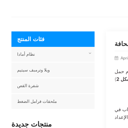
فئات المنتج
صحافة
نظام أمادا
Apri
ويلا وترمبف سيتيم
م حمل
كل 2
شفرة القص
ملحقات فرامل الضغط
قاب في
منتجات جديدة