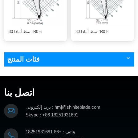
نمط أمادا 30 °R0.8
نمط أمادا 30 °R0.6
فئات المنتج
اتصل بنا
بريد إلكتروني : hmj@shiniteblade.com
Skype : +86 18251931691
هاتف : +86 18251931691