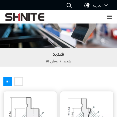
العربية
شديد
شديد
/
وطن