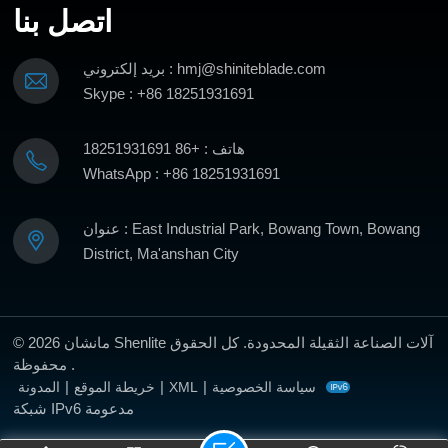
اتصل بنا
يتعلم أكثر
بريد إلكتروني : hmj@shiniteblade.com
يتعلم أكثر
Skype : +86 18251931691
هاتف : +86 18251931691
WhatsApp : +86 18251931691
عنوان : East Industrial Park, Bowang Town, Bowang
District, Ma'anshan City
© 2026 مانشان Shenlite آلات الصناعة الثقيلة المحدودة. كل الحقوق
محفوظة .
|
|
|
سياسة الخصوصية
XML
خريطة الموقع
المدونة
شبكة IPv6 مدعومة