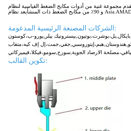
و 90٪ من مكابح الضغط ذات المنشأ
الشركات المصنعة الرئيسية المدعومة:
بايكال,
بل،
بوشرت،
بوتيون,
بيسترونيك بيلر,
يورو-ب،
و,
هندوستان,
هبم،
إيتوروسبي,
جفي,
جمت،
إل إف كيه،
افي،
مصلحة الارصاد الجوية,
سورج,
سومو،
فيكلا،
تكوين القالب: