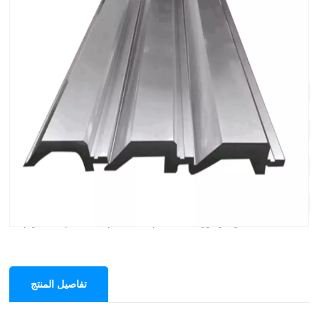
مانشان Fangwei الصحافة الفرامل الأدوات
المحدودة
نظام الأداة: نظام أمادا
الزاوية: 28 درجة
نصف القطر: R0.6 مم
الارتفاع الفعال: 128 ملم
الارتفاع الإجمالي: 158 ملم
الحمولة القصوى: 800 كيلو نيوتن/م
المواد: 42CrMo4
الطول والوزن: 835 ملم/17.3 كجم، 415 ملم/8.6 جرام
تفاصيل المنتج