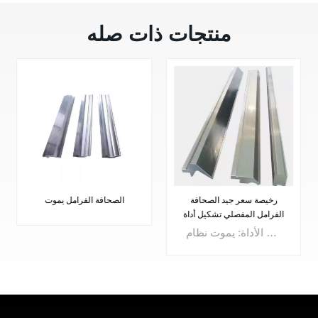
منتجات ذات صله
أدوات قوالب متعددة V للضغط
رخيصة سعر جيد الصحافة
على فرامل Mac
الفرامل المفصلي تشكيل أداة
نظام الأداة: يموت نظام Amada Systeme 2-Vالزاوية: 30 درجةفتح القالب: V6-V10، V8-V12نصف القطر: R1.0 ملمالارتفاع: 46 ملمالحمولة القصوى: 550 كيلو نيوتن/مالمواد: 42CrMo4