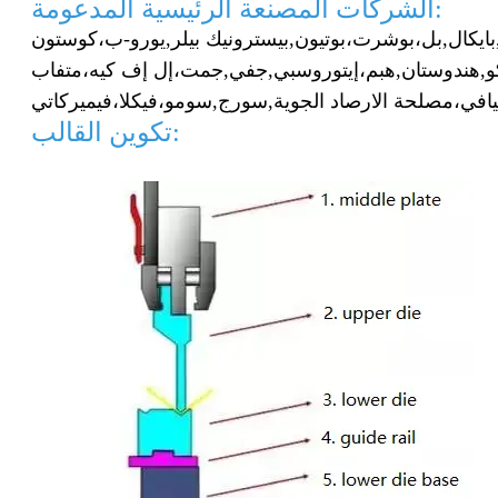
الشركات المصنعة الرئيسية المدعومة:
بايكال,
بل،
بوشرت،
بوتيون,
بيسترونيك بيلر,
يورو-ب،
و,
هندوستان,
هبم،
إيتوروسبي,
جفي,
جمت،
إل إف كيه،
افي،
مصلحة الارصاد الجوية,
سورج,
سومو،
فيكلا،
تكوين القالب: