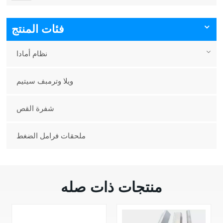
فئات المنتج
نظام أمادا
ويلا وترمبف سيتيم
شفرة القص
ملحقات فرامل الضغط
منتجات ذات صله