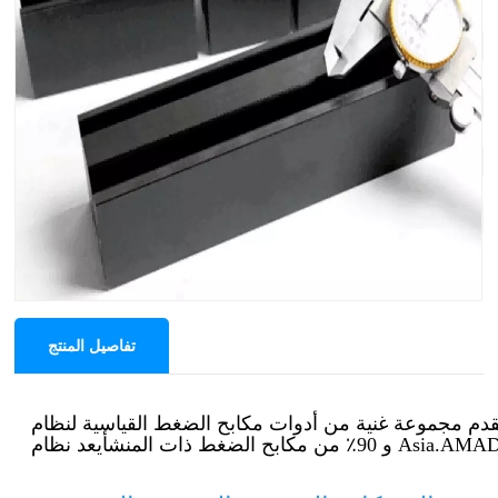
نظام الأداة: نظام أمادا
الزاوية: 28 درجة
نصف القطر: R0.6 مم
الارتفاع الفعال: 128 ملم
الارتفاع الإجمالي: 158 ملم
الحمولة القصوى: 800 كيلو نيوتن/م
المواد: 42CrMo4
الطول والوزن: 835 ملم/17.3 كجم، 415 ملم/8.6 جرام
تفاصيل المنتج
و 90٪ من مكابح الضغط ذات المنشأ