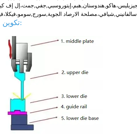
يزيليس،
هاكو,
هندوستان,
هبم،
إيتوروسبي,
جفي,
جمت،
إل إف كيه
سالفانيني,
شيافي،
مصلحة الارصاد الجوية,
سورج,
سومو،
فيكلا،
تكوين القالب: