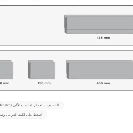
الصحافة أدوات الفرامل يموت مانشان Hengteng التصنيع باستخدام الحاسب الآلي
اضغط على لكمة الفرامل وصنبو