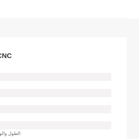
أدوات الانحناء لفرامل 
الطول والوزن: 835 ملم/17.3 كجم، 15