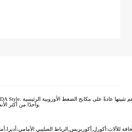
تم تثبيتها عادةً على مكابح الضغط الأوروبية الرئيسية
يعد نظام Asia.AMADA واحدًا من أكثر الأنظمة راحة.
افة للآلات:
أكورل,
أكوربريس,
الرباط الصليبي الأمامي،
أديرا،
أما