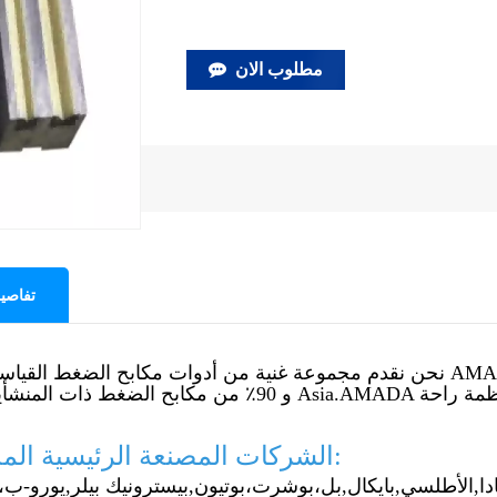
مطلوب الان
تفاصيل
و 90٪ من مكابح الضغط ذات المنشأ
الشركات المصنعة الرئيسية المدعومة:
دا,
الأطلسي,
بايكال,
بل،
بوشرت،
بوتيون,
بيسترونيك بيلر,
يورو-ب،