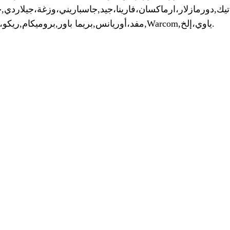
تيك,
دورمازلار،
ارماكسان،
فارينا،
جيد,
جاسباريني،
وزغة،
جيلاردي,
ج
.
ياوي،
إلخ
,
Warcom
فيميركاتي,
مفد،
أوريانس,
بريما باور,
بروميكام,
ريكو،