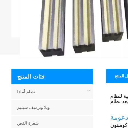
فئات المنتج
 المنتج
نظام أمادا
ويلا وترمبف سيتيم
شفرة القص