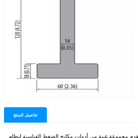
أمادا ستايل H120 80 درجة V6 ، V8 ، V10 ،
V12 ، V16 ، V20 ، V25
نظام الأداة: يموت نظام أمادا 1-V
الزاوية: 80 درجة
افتتاح القالب: V6، V8، V10، V12، V16، V20، V25
نصف القطر: R1.0 ملم
الارتفاع: 120 ملم
الحمولة القصوى: 550 كيلو نيوتن/م
المواد: 42CrMo4
تفاصيل المنتج