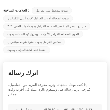
العلامات الساخنة :
يموت للضغط على الفرامل
ويلا أعلى اللكمات وV يموت الصحافة أدوات الفرامل
2023 حار بيع السعر المنخفض الصحافة الفرامل يموت أدوات العفن
المورد الصحافة الفرامل الأدوات الهيدروليكية الصحافة يموت
مكبس الفرامل يموت لفترة طويلة سباندريال
اضغط على لكمة الفرامل ويموت
اترك رسالة
إذا كنت مهتمًا بمنتجاتنا وتريد معرفة المزيد من التفاصيل،
فيرجى ترك رسالة هنا، وسنقوم بالرد عليك في أقرب وقت
ممكن.
موضوع :
أمادا ستايل H120 80 درجة V6 ، V8 ، V10 ، V12 ،