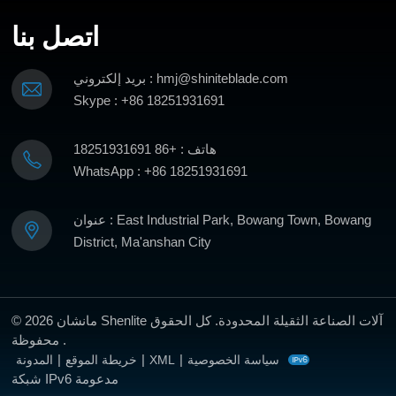
اتصل بنا
بريد إلكتروني : hmj@shiniteblade.com
يتعلم أكثر
يتعلم أكثر
Skype : +86 18251931691
هاتف : +86 18251931691
WhatsApp : +86 18251931691
عنوان : East Industrial Park, Bowang Town, Bowang
District, Ma'anshan City
© 2026 مانشان Shenlite آلات الصناعة الثقيلة المحدودة. كل الحقوق
محفوظة .
|
|
|
سياسة الخصوصية
XML
خريطة الموقع
المدونة
شبكة IPv6 مدعومة