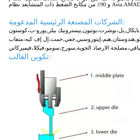
و 90٪ من مكابح الضغط ذات المنشأ
الشركات المصنعة الرئيسية المدعومة:
بايكال,
بل،
بوشرت،
بوتيون,
بيسترونيك بيلر,
يورو-ب،
و,
هندوستان,
هبم،
إيتوروسبي,
جفي,
جمت،
إل إف كيه،
افي،
مصلحة الارصاد الجوية,
سورج,
سومو،
فيكلا،
تكوين القالب: