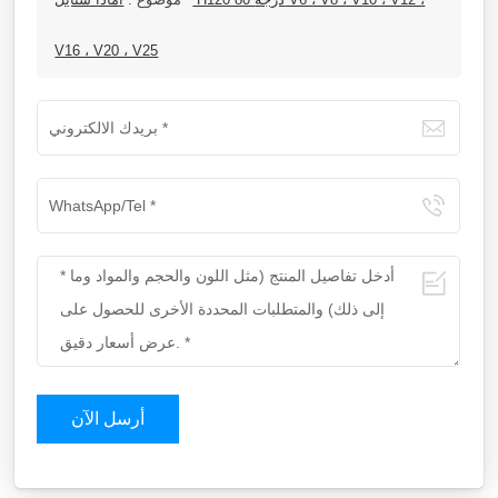
V16 ، V20 ، V25
أرسل الآن