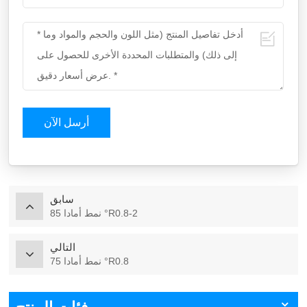
أرسل الآن
سابق
نمط أمادا 85 °R0.8-2
التالي
نمط أمادا 75 °R0.8