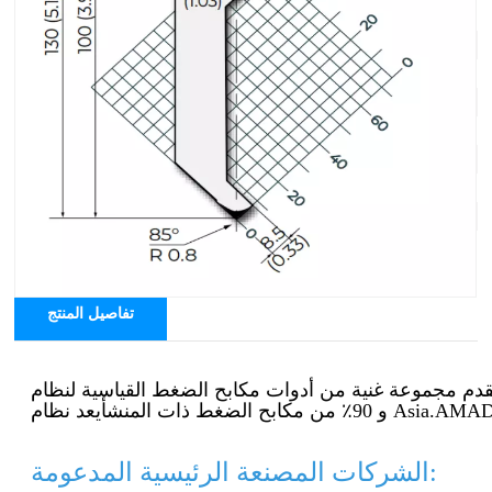
نظام الأداة: نظام أمادا
الزاوية: 85 درجة
نصف القطر: R0.8 مم
الارتفاع الفعال: 128 ملم
الارتفاع الإجمالي: 158 ملم
الحمولة القصوى: 800 كيلو نيوتن/م
المواد: 42CrMo4
تفاصيل المنتج
و 90٪ من مكابح الضغط ذات المنشأ
الشركات المصنعة الرئيسية المدعومة: