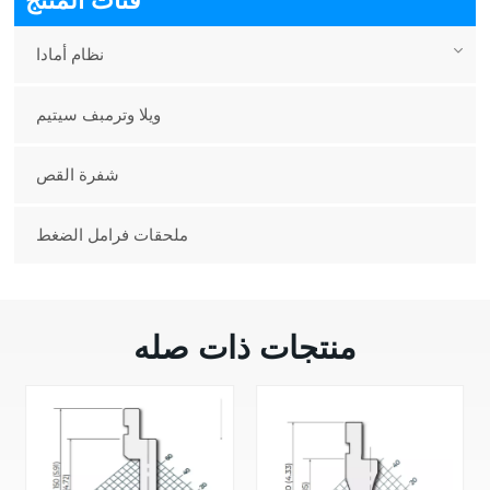
فئات المنتج
نظام أمادا
ويلا وترمبف سيتيم
شفرة القص
ملحقات فرامل الضغط
منتجات ذات صله