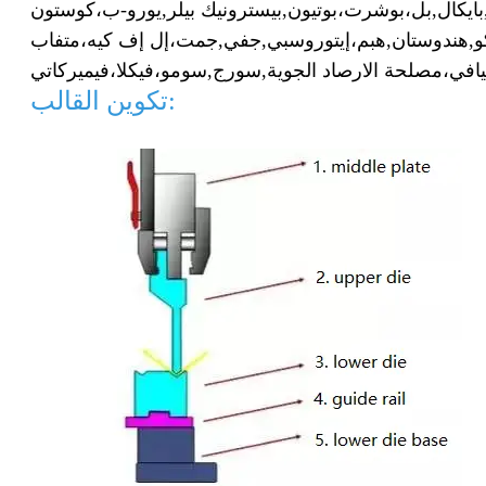
بايكال,
بل،
بوشرت،
بوتيون,
بيسترونيك بيلر,
يورو-ب،
و,
هندوستان,
هبم،
إيتوروسبي,
جفي,
جمت،
إل إف كيه،
افي،
مصلحة الارصاد الجوية,
سورج,
سومو،
فيكلا،
تكوين القالب: